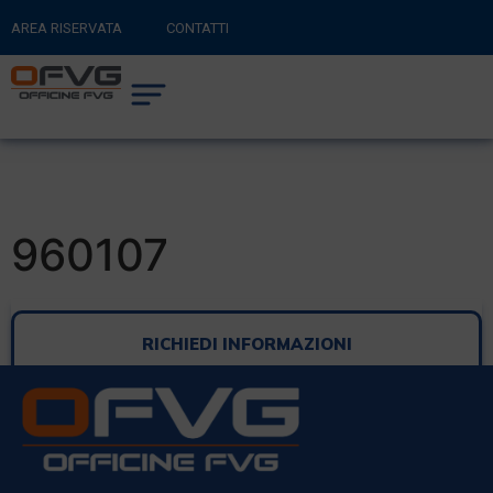
AREA RISERVATA
CONTATTI
RITORNA AL SITO PRINCIPALE
0
CARRELLO
960107
RICHIEDI INFORMAZIONI