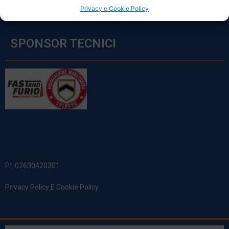
Privacy e Cookie Policy
SPONSOR TECNICI
P.I. 02630420301
Privacy Policy E Cookie Policy