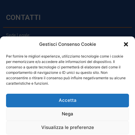
CONTATTI
Sede Legale:
Via Principe Di Udine 144
Gestisci Consenso Cookie
33030 Campoformido (Ud)
Per fornire le migliori esperienze, utilizziamo tecnologie come i cookie
clienti@officinefvg.it
per memorizzare e/o accedere alle informazioni del dispositivo. Il
info@officinefvg.it
consenso a queste tecnologie ci permetterà di elaborare dati come il
posta@officinefvgpec.It
comportamento di navigazione o ID unici su questo sito. Non
acconsentire o ritirare il consenso può influire negativamente su alcune
caratteristiche e funzioni.
ORARI
Accetta
Nega
Da Lunedi A Venerdì
8:00 – 12:00 / 13:30 – 17:30
Visualizza le preferenze
Sabato: 8:00 – 12:00
Domenica: Chiuso