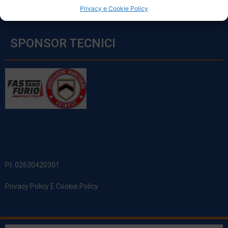
Privacy e Cookie Policy
SPONSOR TECNICI
P.I. 02630420301
Privacy Policy E Cookie Policy