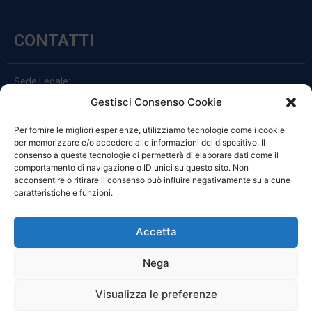
CONTATTI
Sede Legale:
Via Principe Di Udine 144
Gestisci Consenso Cookie
33030 Campoformido (Ud)
Per fornire le migliori esperienze, utilizziamo tecnologie come i cookie
clienti@officinefvg.it
per memorizzare e/o accedere alle informazioni del dispositivo. Il
info@officinefvg.it
consenso a queste tecnologie ci permetterà di elaborare dati come il
posta@officinefvgpec.It
comportamento di navigazione o ID unici su questo sito. Non
acconsentire o ritirare il consenso può influire negativamente su alcune
caratteristiche e funzioni.
ORARI
Accetta
Nega
Da Lunedi A Venerdì
8:00 – 12:00 / 13:30 – 17:30
Visualizza le preferenze
Sabato: 8:00 – 12:00
Domenica: Chiuso