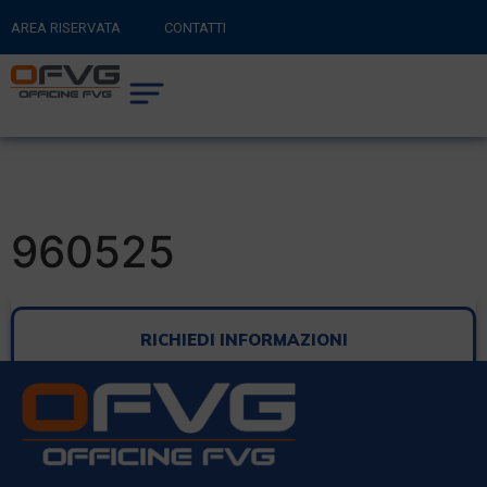
AREA RISERVATA
CONTATTI
RITORNA AL SITO PRINCIPALE
0
CARRELLO
960525
RICHIEDI INFORMAZIONI