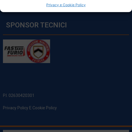
Privacy e Cookie Policy
SPONSOR TECNICI
P.I. 02630420301
Privacy Policy E Cookie Policy