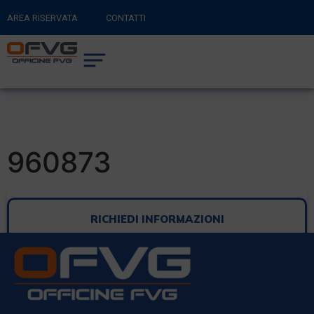
AREA RISERVATA
CONTATTI
RITORNA AL SITO PRINCIPALE
0
CARRELLO
960873
RICHIEDI INFORMAZIONI