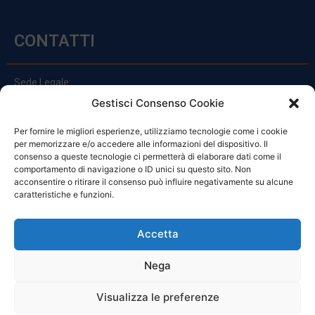
CONTATTI
Sede Legale:
Via Principe Di Udine 144
Gestisci Consenso Cookie
33030 Campoformido (Ud)
Per fornire le migliori esperienze, utilizziamo tecnologie come i cookie
clienti@officinefvg.it
per memorizzare e/o accedere alle informazioni del dispositivo. Il
info@officinefvg.it
consenso a queste tecnologie ci permetterà di elaborare dati come il
posta@officinefvgpec.It
comportamento di navigazione o ID unici su questo sito. Non
acconsentire o ritirare il consenso può influire negativamente su alcune
caratteristiche e funzioni.
ORARI
Accetta
Nega
Da Lunedi A Venerdì
8:00 – 12:00 / 13:30 – 17:30
Visualizza le preferenze
Sabato: 8:00 – 12:00
Domenica: Chiuso