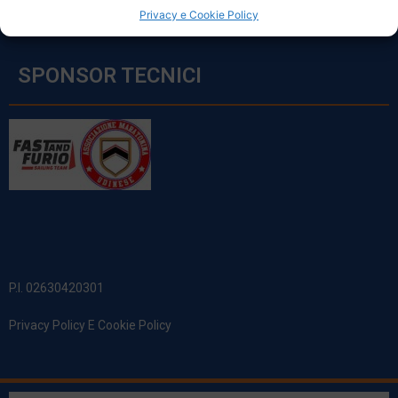
Privacy e Cookie Policy
SPONSOR TECNICI
P.I. 02630420301
Privacy Policy E Cookie Policy