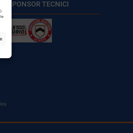
SPONSOR TECNICI
ID
nte
ze
licy