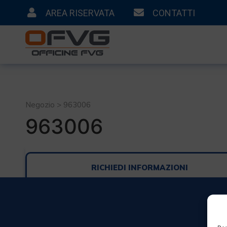
AREA RISERVATA
CONTATTI
Negozio > 963006
963006
RICHIEDI INFORMAZIONI