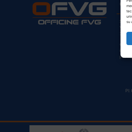
Per
CO
mem
tec
uni
Sede L
su 
Via Pr
33030
clienti
info@o
posta@
P.I