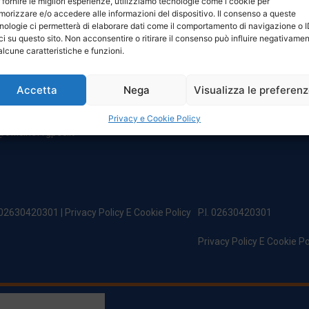
 fornire le migliori esperienze, utilizziamo tecnologie come i cookie per
NTATTI
ORARI
orizzare e/o accedere alle informazioni del dispositivo. Il consenso a queste
nologie ci permetterà di elaborare dati come il comportamento di navigazione o 
ci su questo sito. Non acconsentire o ritirare il consenso può influire negativame
egale:
Da Lunedi A Venerdì
alcune caratteristiche e funzioni.
incipe Di Udine 144
8:00 – 12:00 / 13:30 – 17:30
 Campoformido (Ud)
Sabato: 8:00 – 12:00
Accetta
Nega
Visualizza le preferen
Domenica: Chiuso
@officinefvg.it
fficinefvg.it
Privacy e Cookie Policy
officinefvgpec.It
. 02630420301 |
Privacy Policy E Cookie Policy
P.I. 02630420301
Privacy Policy E Cookie Po