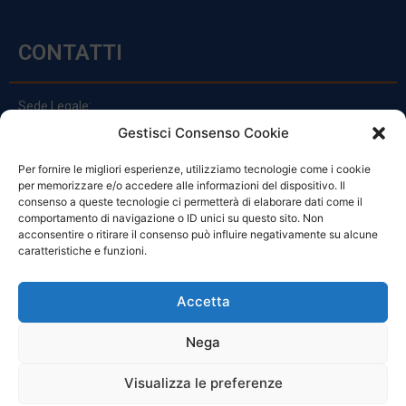
CONTATTI
Sede Legale:
Via Principe Di Udine 144
Gestisci Consenso Cookie
33030 Campoformido (Ud)
Per fornire le migliori esperienze, utilizziamo tecnologie come i cookie
clienti@officinefvg.it
per memorizzare e/o accedere alle informazioni del dispositivo. Il
info@officinefvg.it
consenso a queste tecnologie ci permetterà di elaborare dati come il
posta@officinefvgpec.It
comportamento di navigazione o ID unici su questo sito. Non
acconsentire o ritirare il consenso può influire negativamente su alcune
caratteristiche e funzioni.
ORARI
Accetta
Nega
Da Lunedi A Venerdì
8:00 – 12:00 / 13:30 – 17:30
Visualizza le preferenze
Sabato: 8:00 – 12:00
Domenica: Chiuso