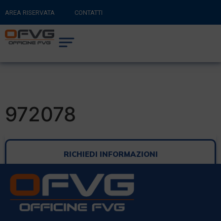
AREA RISERVATA
CONTATTI
RITORNA AL SITO PRINCIPALE
0
CARRELLO
972078
RICHIEDI INFORMAZIONI