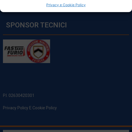
Privacy e Cookie Policy
SPONSOR TECNICI
P.I. 02630420301
Privacy Policy E Cookie Policy