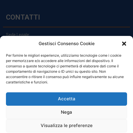
CONTATTI
Sede Legale:
Via Principe Di Udine 144
Gestisci Consenso Cookie
33030 Campoformido (Ud)
Per fornire le migliori esperienze, utilizziamo tecnologie come i cookie
clienti@officinefvg.it
per memorizzare e/o accedere alle informazioni del dispositivo. Il
info@officinefvg.it
consenso a queste tecnologie ci permetterà di elaborare dati come il
posta@officinefvgpec.It
comportamento di navigazione o ID unici su questo sito. Non
acconsentire o ritirare il consenso può influire negativamente su alcune
caratteristiche e funzioni.
ORARI
Accetta
Nega
Da Lunedi A Venerdì
8:00 – 12:00 / 13:30 – 17:30
Visualizza le preferenze
Sabato: 8:00 – 12:00
Domenica: Chiuso