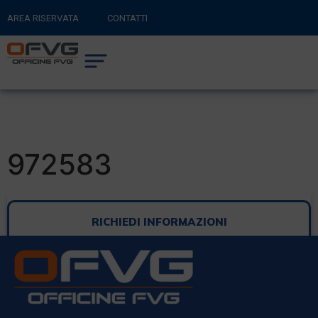
AREA RISERVATA
CONTATTI
RITORNA AL SITO PRINCIPALE
0
CARRELLO
972583
RICHIEDI INFORMAZIONI