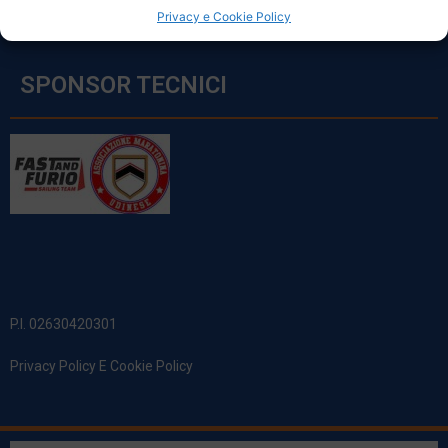
Privacy e Cookie Policy
SPONSOR TECNICI
P.I. 02630420301
Privacy Policy E Cookie Policy