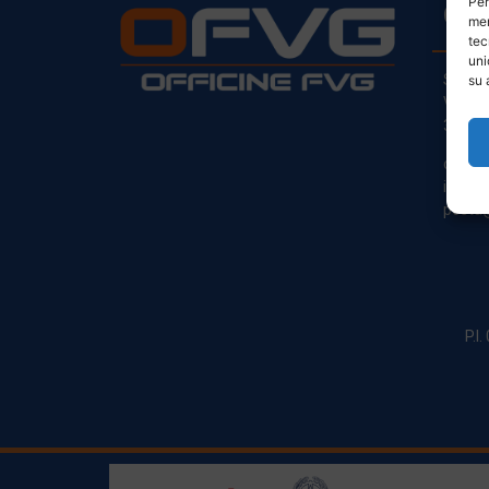
Per
CO
mem
tec
uni
Sede L
su 
Via Pr
33030
clienti
info@o
posta@
P.I