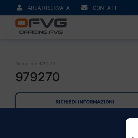
AREA RISERVATA
CONTATTI
Negozio > 979270
979270
RICHIEDI INFORMAZIONI