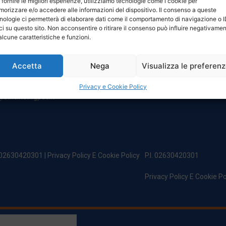
 fornire le migliori esperienze, utilizziamo tecnologie come i cookie per
NTATTI
ORARI
orizzare e/o accedere alle informazioni del dispositivo. Il consenso a queste
nologie ci permetterà di elaborare dati come il comportamento di navigazione o 
ci su questo sito. Non acconsentire o ritirare il consenso può influire negativame
egale:
Da Lunedi A Venerdì
alcune caratteristiche e funzioni.
incipe Di Udine 144
8:00 – 12:00 / 13:30 – 17:30
 Campoformido (Ud)
Sabato: 8:00 – 12:00
Accetta
Nega
Visualizza le preferen
Domenica: Chiuso
@officinefvg.it
fficinefvg.it
Privacy e Cookie Policy
officinefvgpec.It
. 02630420301 |
Privacy Policy E Cookie Policy
P.I. 02630420301
Privacy Policy E Cookie Po