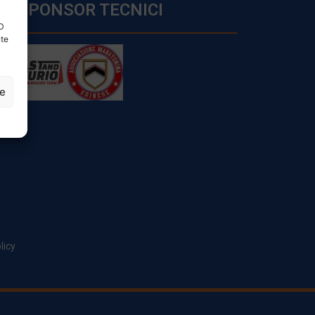
SPONSOR TECNICI
ID
nte
ze
licy