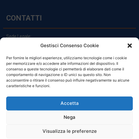
CONTATTI
Sede Legale:
Via Principe Di Udine 144
Gestisci Consenso Cookie
33030 Campoformido (Ud)
Per fornire le migliori esperienze, utilizziamo tecnologie come i cookie
clienti@officinefvg.it
per memorizzare e/o accedere alle informazioni del dispositivo. Il
info@officinefvg.it
consenso a queste tecnologie ci permetterà di elaborare dati come il
posta@officinefvgpec.It
comportamento di navigazione o ID unici su questo sito. Non
acconsentire o ritirare il consenso può influire negativamente su alcune
caratteristiche e funzioni.
ORARI
Accetta
Nega
Da Lunedi A Venerdì
8:00 – 12:00 / 13:30 – 17:30
Visualizza le preferenze
Sabato: 8:00 – 12:00
Domenica: Chiuso