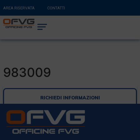
AREA RISERVATA
CONTATTI
RITORNA AL SITO PRINCIPALE
0
CARRELLO
983009
RICHIEDI INFORMAZIONI