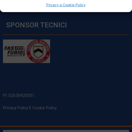
Privacy e Cookie Policy
SPONSOR TECNICI
P.I. 02630420301
Privacy Policy E Cookie Policy