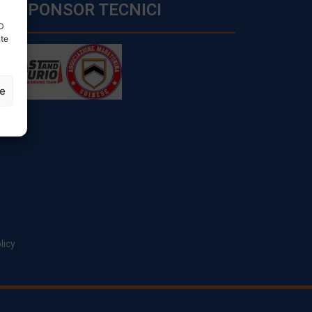
SPONSOR TECNICI
ID
nte
ze
licy