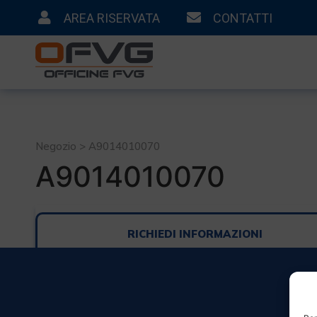
AREA RISERVATA
CONTATTI
Negozio > A9014010070
A9014010070
RICHIEDI INFORMAZIONI