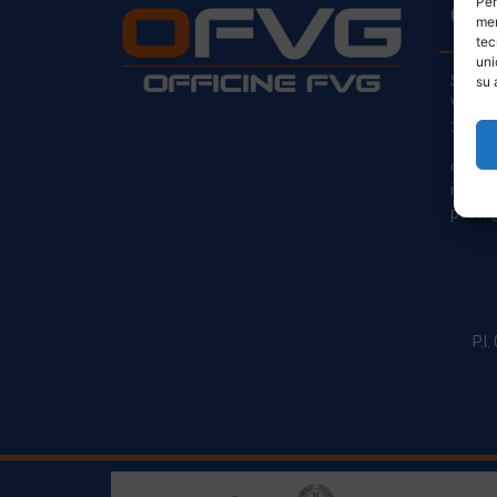
Per
CO
mem
tec
uni
Sede L
su 
Via Pr
33030
clienti
info@o
posta@
P.I