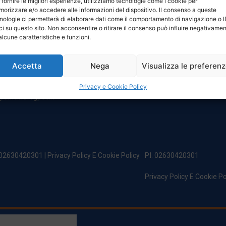
 fornire le migliori esperienze, utilizziamo tecnologie come i cookie per
NTATTI
ORARI
orizzare e/o accedere alle informazioni del dispositivo. Il consenso a queste
nologie ci permetterà di elaborare dati come il comportamento di navigazione o 
ci su questo sito. Non acconsentire o ritirare il consenso può influire negativame
egale:
Da Lunedi A Venerdì
alcune caratteristiche e funzioni.
incipe Di Udine 144
8:00 – 12:00 / 13:30 – 17:30
 Campoformido (Ud)
Sabato: 8:00 – 12:00
Accetta
Nega
Visualizza le preferen
Domenica: Chiuso
@officinefvg.it
fficinefvg.it
Privacy e Cookie Policy
officinefvgpec.It
. 02630420301 |
Privacy Policy E Cookie Policy
P.I. 02630420301
Privacy Policy E Cookie Po