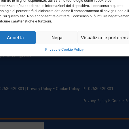
 fornire le migliori esperienze, utilizziamo tecnologie come i cookie per
NTATTI
ORARI
orizzare e/o accedere alle informazioni del dispositivo. Il consenso a queste
nologie ci permetterà di elaborare dati come il comportamento di navigazione o 
ci su questo sito. Non acconsentire o ritirare il consenso può influire negativame
egale:
Da Lunedi A Venerdì
alcune caratteristiche e funzioni.
incipe Di Udine 144
8:00 – 12:00 / 13:30 – 17:30
 Campoformido (Ud)
Sabato: 8:00 – 12:00
Accetta
Nega
Visualizza le preferen
Domenica: Chiuso
@officinefvg.it
fficinefvg.it
Privacy e Cookie Policy
officinefvgpec.It
. 02630420301 |
Privacy Policy E Cookie Policy
P.I. 02630420301
Privacy Policy E Cookie Po