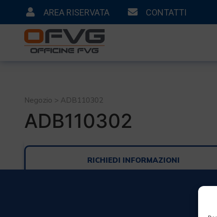
AREA RISERVATA
CONTATTI
Negozio > ADB110302
ADB110302
RICHIEDI INFORMAZIONI