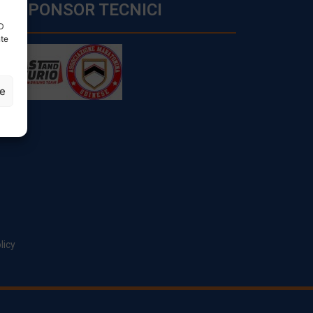
SPONSOR TECNICI
ID
nte
ze
licy