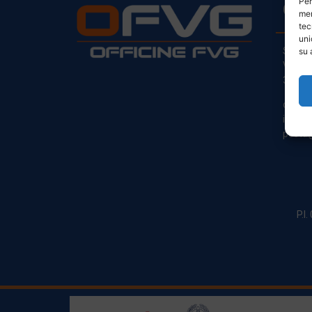
Per
CO
mem
tec
uni
Sede L
su 
Via Pr
33030
clienti
info@o
posta@
P.I