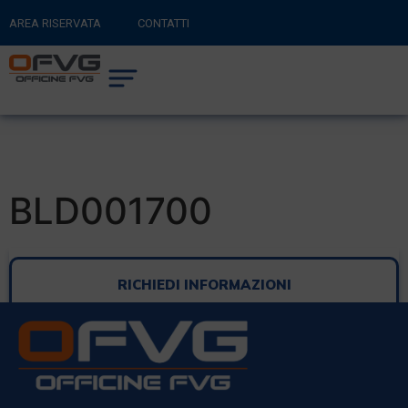
AREA RISERVATA
CONTATTI
RITORNA AL SITO PRINCIPALE
0
CARRELLO
BLD001700
RICHIEDI INFORMAZIONI