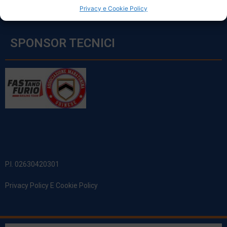
Privacy e Cookie Policy
SPONSOR TECNICI
P.I. 02630420301
Privacy Policy E Cookie Policy