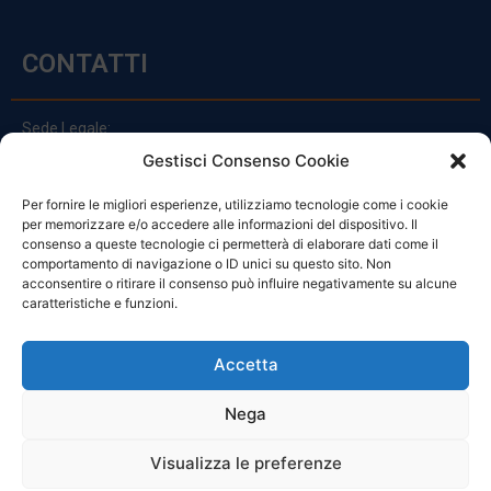
CONTATTI
Sede Legale:
Via Principe Di Udine 144
Gestisci Consenso Cookie
33030 Campoformido (Ud)
Per fornire le migliori esperienze, utilizziamo tecnologie come i cookie
clienti@officinefvg.it
per memorizzare e/o accedere alle informazioni del dispositivo. Il
info@officinefvg.it
consenso a queste tecnologie ci permetterà di elaborare dati come il
posta@officinefvgpec.It
comportamento di navigazione o ID unici su questo sito. Non
acconsentire o ritirare il consenso può influire negativamente su alcune
caratteristiche e funzioni.
ORARI
Accetta
Nega
Da Lunedi A Venerdì
8:00 – 12:00 / 13:30 – 17:30
Visualizza le preferenze
Sabato: 8:00 – 12:00
Domenica: Chiuso