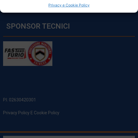
Privacy e Cookie Policy
SPONSOR TECNICI
P.I. 02630420301
Privacy Policy E Cookie Policy