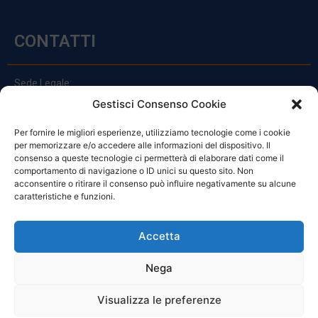
CONTATTI
Sede Legale:
Via Principe Di Udine 144
Gestisci Consenso Cookie
33030 Campoformido (Ud)
Per fornire le migliori esperienze, utilizziamo tecnologie come i cookie
clienti@officinefvg.it
per memorizzare e/o accedere alle informazioni del dispositivo. Il
info@officinefvg.it
consenso a queste tecnologie ci permetterà di elaborare dati come il
posta@officinefvgpec.It
comportamento di navigazione o ID unici su questo sito. Non
acconsentire o ritirare il consenso può influire negativamente su alcune
caratteristiche e funzioni.
ORARI
Accetta
Nega
Da Lunedi A Venerdì
8:00 – 12:00 / 13:30 – 17:30
Visualizza le preferenze
Sabato: 8:00 – 12:00
Domenica: Chiuso