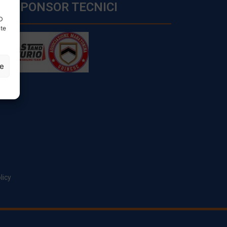
SPONSOR TECNICI
ID
nte
ze
licy