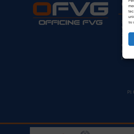
Per
CO
mem
tec
uni
Sede L
su 
Via Pr
33030
clienti
info@o
posta@
P.I