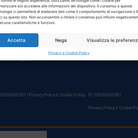
 fornire le migliori esperienze, utilizziamo tecnologie come i cookie per
NTATTI
ORARI
orizzare e/o accedere alle informazioni del dispositivo. Il consenso a queste
nologie ci permetterà di elaborare dati come il comportamento di navigazione o 
ci su questo sito. Non acconsentire o ritirare il consenso può influire negativame
egale:
Da Lunedi A Venerdì
alcune caratteristiche e funzioni.
incipe Di Udine 144
8:00 – 12:00 / 13:30 – 17:30
 Campoformido (Ud)
Sabato: 8:00 – 12:00
Accetta
Nega
Visualizza le preferen
Domenica: Chiuso
@officinefvg.it
fficinefvg.it
Privacy e Cookie Policy
officinefvgpec.It
. 02630420301 |
Privacy Policy E Cookie Policy
P.I. 02630420301
Privacy Policy E Cookie Po