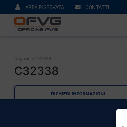
AREA RISERVATA
CONTATTI
Negozio > C32338
C32338
RICHIEDI INFORMAZIONI