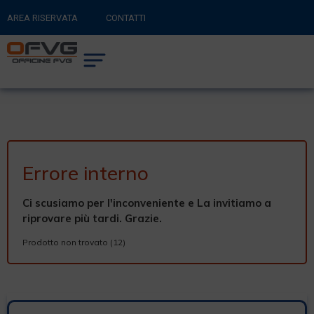
AREA RISERVATA
CONTATTI
RITORNA AL SITO PRINCIPALE
0
CARRELLO
Errore interno
Ci scusiamo per l'inconveniente e La invitiamo a
riprovare più tardi. Grazie.
Prodotto non trovato (12)