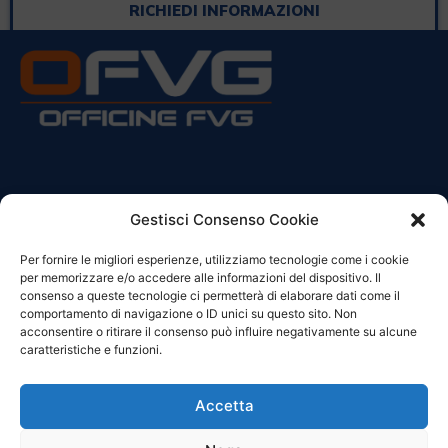
RICHIEDI INFORMAZIONI
CONTATTI
Gestisci Consenso Cookie
Per fornire le migliori esperienze, utilizziamo tecnologie come i cookie
Sede Legale:
per memorizzare e/o accedere alle informazioni del dispositivo. Il
Via Principe Di Udine 144
consenso a queste tecnologie ci permetterà di elaborare dati come il
33030 Campoformido (Ud)
comportamento di navigazione o ID unici su questo sito. Non
acconsentire o ritirare il consenso può influire negativamente su alcune
clienti@officinefvg.it
caratteristiche e funzioni.
info@officinefvg.it
posta@officinefvgpec.It
Accetta