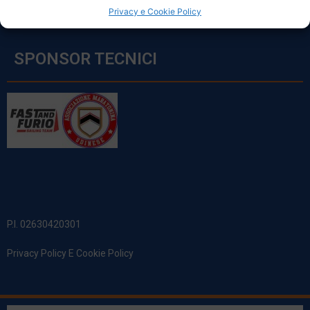
Privacy e Cookie Policy
SPONSOR TECNICI
P.I. 02630420301
Privacy Policy E Cookie Policy