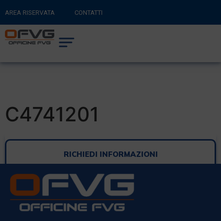
AREA RISERVATA
CONTATTI
RITORNA AL SITO PRINCIPALE
0
CARRELLO
C4741201
RICHIEDI INFORMAZIONI