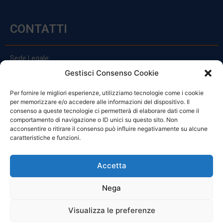
CONTATTI
Sede Legale:
Via Principe Di Udine 144
Gestisci Consenso Cookie
33030 Campoformido (Ud)
Per fornire le migliori esperienze, utilizziamo tecnologie come i cookie
clienti@officinefvg.it
per memorizzare e/o accedere alle informazioni del dispositivo. Il
info@officinefvg.it
consenso a queste tecnologie ci permetterà di elaborare dati come il
posta@officinefvgpec.It
comportamento di navigazione o ID unici su questo sito. Non
acconsentire o ritirare il consenso può influire negativamente su alcune
caratteristiche e funzioni.
ORARI
Accetta
Nega
Da Lunedi A Venerdì
8:00 – 12:00 / 13:30 – 17:30
Visualizza le preferenze
Sabato: 8:00 – 12:00
Domenica: Chiuso