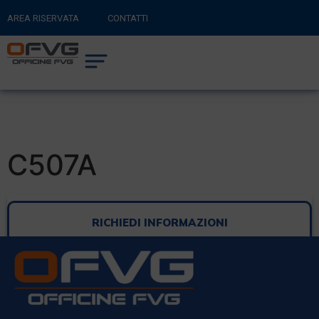
AREA RISERVATA
CONTATTI
RITORNA AL SITO PRINCIPALE
0
CARRELLO
C507A
RICHIEDI INFORMAZIONI