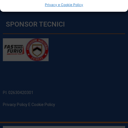
Privacy e Cookie Policy
SPONSOR TECNICI
P.I. 02630420301
Privacy Policy E Cookie Policy