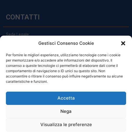
CONTATTI
Sede Legale:
Via Principe Di Udine 144
Gestisci Consenso Cookie
33030 Campoformido (Ud)
Per fornire le migliori esperienze, utilizziamo tecnologie come i cookie
clienti@officinefvg.it
per memorizzare e/o accedere alle informazioni del dispositivo. Il
info@officinefvg.it
consenso a queste tecnologie ci permetterà di elaborare dati come il
posta@officinefvgpec.It
comportamento di navigazione o ID unici su questo sito. Non
acconsentire o ritirare il consenso può influire negativamente su alcune
caratteristiche e funzioni.
ORARI
Accetta
Nega
Da Lunedi A Venerdì
8:00 – 12:00 / 13:30 – 17:30
Visualizza le preferenze
Sabato: 8:00 – 12:00
Domenica: Chiuso