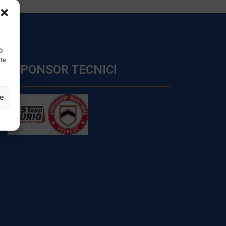
ID
nte
SPONSOR TECNICI
ze