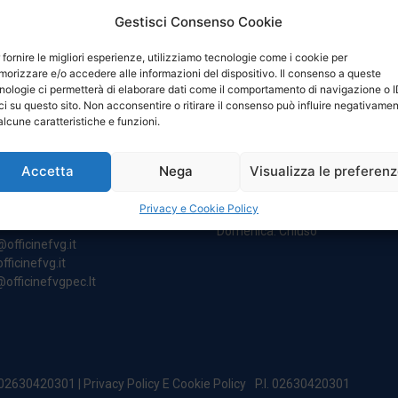
Gestisci Consenso Cookie
 fornire le migliori esperienze, utilizziamo tecnologie come i cookie per
orizzare e/o accedere alle informazioni del dispositivo. Il consenso a queste
nologie ci permetterà di elaborare dati come il comportamento di navigazione o 
ci su questo sito. Non acconsentire o ritirare il consenso può influire negativame
NTATTI
ORARI
alcune caratteristiche e funzioni.
Accetta
Nega
Visualizza le preferen
egale:
Da Lunedi A Venerdì
incipe Di Udine 144
8:00 – 12:00 / 13:30 – 17:30
Privacy e Cookie Policy
 Campoformido (Ud)
Sabato: 8:00 – 12:00
Domenica: Chiuso
@officinefvg.it
fficinefvg.it
officinefvgpec.It
. 02630420301 |
Privacy Policy E Cookie Policy
P.I. 02630420301