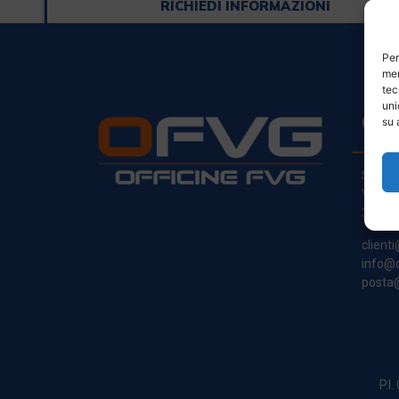
RICHIEDI INFORMAZIONI
Per
mem
tec
uni
CO
su 
Sede L
Via Pr
33030
clienti
info@o
posta@
P.I