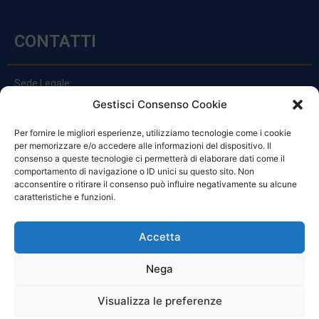
CONTATTI
Sede Legale:
Via Principe Di Udine 144
Gestisci Consenso Cookie
33030 Campoformido (Ud)
Per fornire le migliori esperienze, utilizziamo tecnologie come i cookie
clienti@officinefvg.it
per memorizzare e/o accedere alle informazioni del dispositivo. Il
info@officinefvg.it
consenso a queste tecnologie ci permetterà di elaborare dati come il
posta@officinefvgpec.It
comportamento di navigazione o ID unici su questo sito. Non
acconsentire o ritirare il consenso può influire negativamente su alcune
caratteristiche e funzioni.
ORARI
Accetta
Nega
Da Lunedi A Venerdì
8:00 – 12:00 / 13:30 – 17:30
Visualizza le preferenze
Sabato: 8:00 – 12:00
Domenica: Chiuso