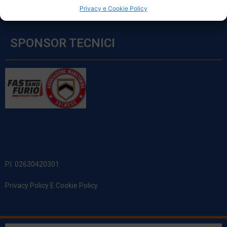
Privacy e Cookie Policy
SPONSOR TECNICI
P.I. 02630420301
Privacy Policy E Cookie Policy