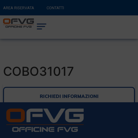
AREA RISERVATA
CONTATTI
RITORNA AL SITO PRINCIPALE
0
CARRELLO
COBO31017
RICHIEDI INFORMAZIONI