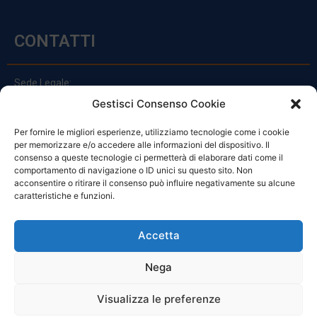
CONTATTI
Sede Legale:
Via Principe Di Udine 144
Gestisci Consenso Cookie
33030 Campoformido (Ud)
Per fornire le migliori esperienze, utilizziamo tecnologie come i cookie
clienti@officinefvg.it
per memorizzare e/o accedere alle informazioni del dispositivo. Il
info@officinefvg.it
consenso a queste tecnologie ci permetterà di elaborare dati come il
posta@officinefvgpec.It
comportamento di navigazione o ID unici su questo sito. Non
acconsentire o ritirare il consenso può influire negativamente su alcune
caratteristiche e funzioni.
ORARI
Accetta
Nega
Da Lunedi A Venerdì
8:00 – 12:00 / 13:30 – 17:30
Visualizza le preferenze
Sabato: 8:00 – 12:00
Domenica: Chiuso