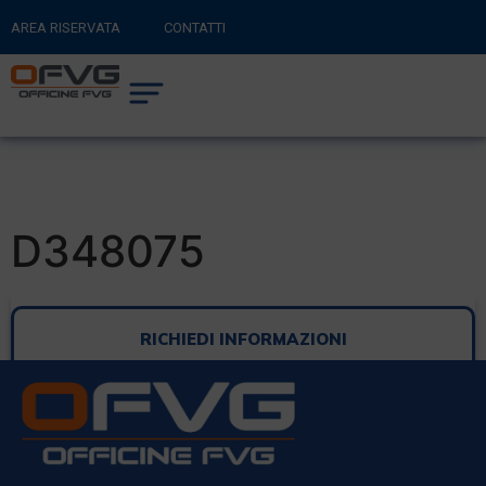
AREA RISERVATA
CONTATTI
RITORNA AL SITO PRINCIPALE
0
CARRELLO
D348075
RICHIEDI INFORMAZIONI