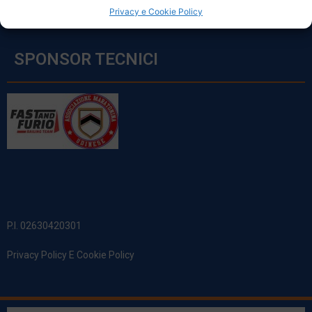
Privacy e Cookie Policy
SPONSOR TECNICI
P.I. 02630420301
Privacy Policy E Cookie Policy