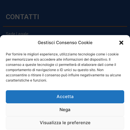
CONTATTI
Sede Legale:
Via Principe Di Udine 144
Gestisci Consenso Cookie
33030 Campoformido (Ud)
Per fornire le migliori esperienze, utilizziamo tecnologie come i cookie
clienti@officinefvg.it
per memorizzare e/o accedere alle informazioni del dispositivo. Il
info@officinefvg.it
consenso a queste tecnologie ci permetterà di elaborare dati come il
posta@officinefvgpec.It
comportamento di navigazione o ID unici su questo sito. Non
acconsentire o ritirare il consenso può influire negativamente su alcune
caratteristiche e funzioni.
ORARI
Accetta
Nega
Da Lunedi A Venerdì
8:00 – 12:00 / 13:30 – 17:30
Visualizza le preferenze
Sabato: 8:00 – 12:00
Domenica: Chiuso