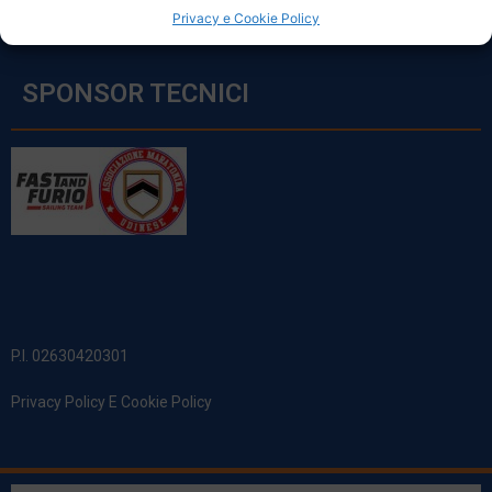
Privacy e Cookie Policy
SPONSOR TECNICI
P.I. 02630420301
Privacy Policy E Cookie Policy