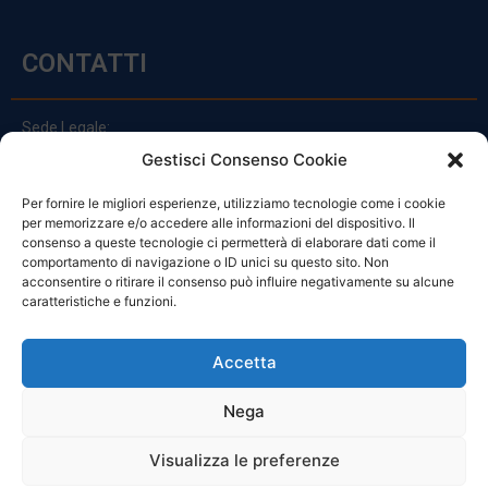
CONTATTI
Sede Legale:
Via Principe Di Udine 144
Gestisci Consenso Cookie
33030 Campoformido (Ud)
Per fornire le migliori esperienze, utilizziamo tecnologie come i cookie
clienti@officinefvg.it
per memorizzare e/o accedere alle informazioni del dispositivo. Il
info@officinefvg.it
consenso a queste tecnologie ci permetterà di elaborare dati come il
posta@officinefvgpec.It
comportamento di navigazione o ID unici su questo sito. Non
acconsentire o ritirare il consenso può influire negativamente su alcune
caratteristiche e funzioni.
ORARI
Accetta
Nega
Da Lunedi A Venerdì
8:00 – 12:00 / 13:30 – 17:30
Visualizza le preferenze
Sabato: 8:00 – 12:00
Domenica: Chiuso