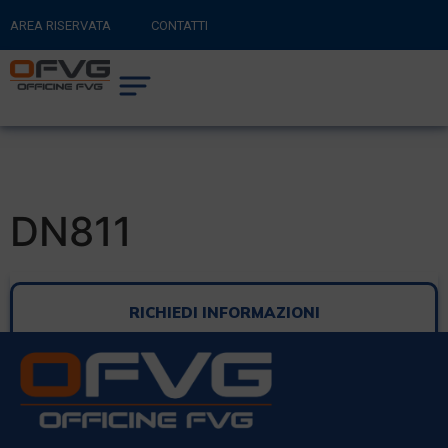
AREA RISERVATA
CONTATTI
RITORNA AL SITO PRINCIPALE
0
CARRELLO
DN811
RICHIEDI INFORMAZIONI