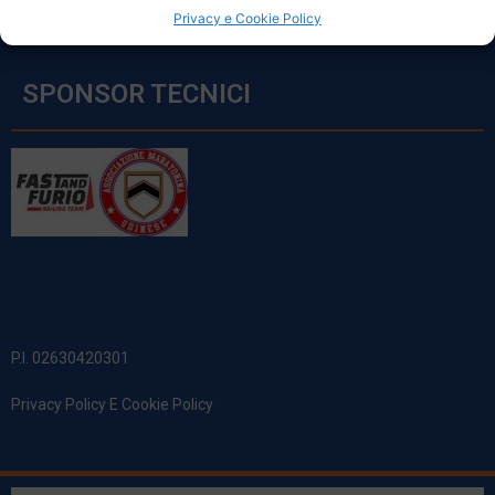
Privacy e Cookie Policy
SPONSOR TECNICI
P.I. 02630420301
Privacy Policy E Cookie Policy