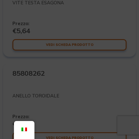
VITE TESTA ESAGONA
Prezzo:
€
5,64
VEDI SCHEDA PRODOTTO
85808262
ANELLO TOROIDALE
Prezzo:
€
7,95
VEDI SCHEDA PRODOTTO