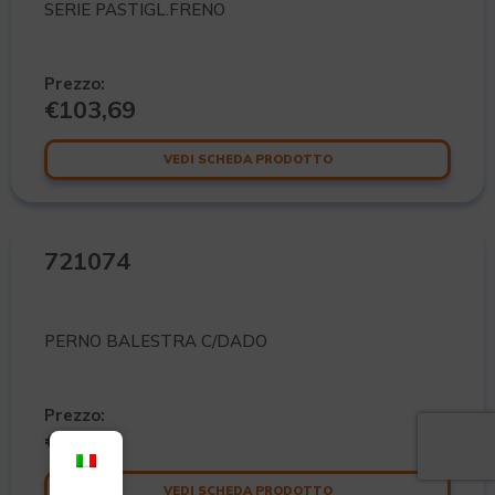
SERIE PASTIGL.FRENO
Prezzo:
€
103,69
VEDI SCHEDA PRODOTTO
721074
PERNO BALESTRA C/DADO
Prezzo:
€
18,00
VEDI SCHEDA PRODOTTO